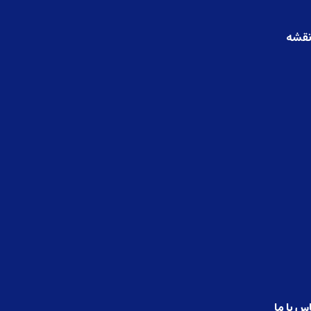
قشه
س با ما