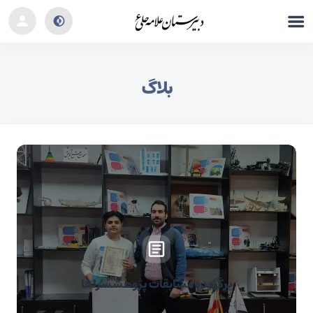
بلاگ
برگزیده مسابقات پژوهشسراها