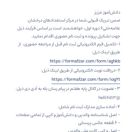
دانش‌آموز عزیز
ضمن تبریک قبولی شما در مرکز استعدادهای درخشان
علامه‌حلی۶ دوره اول، خواهشمند است بر اساس فرآیند ذیل
جهت تشکیل پرونده و ثبت نام حضوری اقدام نمایید.
۱-تکمیل فرم الکترونیکی ثبت نام قبل از مراجعه حضوری، از
طریق لینک ذیل:
https://formafzar.com/form/aghkb
۲-دریافت نوبت الکترونیکی از طریق لینک ذیل:
https://formafzar.com/form/iog۲t
۳-عضویت در کانال پایه هفتم در پیام رسان بله به آدی دی ذیل:
@helli۶d۱۳
۴-آماده سازی مدارک ثبت نام شامل:
– اصل شناسنامه والدین و دانش‌آموز و کپی از تمامی صفحات
– ۶ قطعه عکس پرسنلی
– اصل و کپی کارت ملی والدین